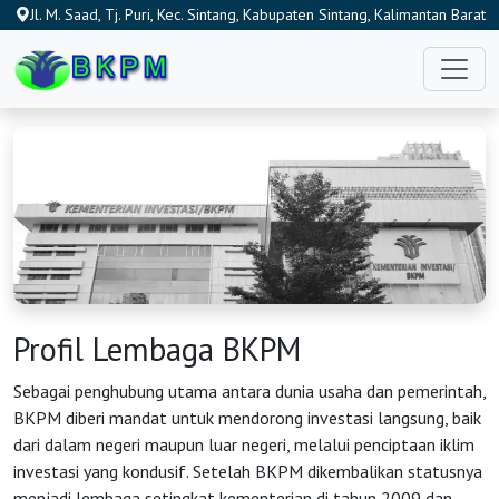
Jl. M. Saad, Tj. Puri, Kec. Sintang, Kabupaten Sintang, Kalimantan Barat
78613, Indonesia
Profil Lembaga BKPM
Sebagai penghubung utama antara dunia usaha dan pemerintah,
BKPM diberi mandat untuk mendorong investasi langsung, baik
dari dalam negeri maupun luar negeri, melalui penciptaan iklim
investasi yang kondusif. Setelah BKPM dikembalikan statusnya
menjadi lembaga setingkat kementerian di tahun 2009 dan