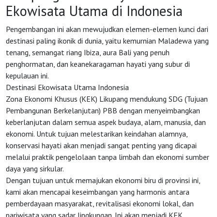
Ekowisata Utama di Indonesia
Pengembangan ini akan mewujudkan elemen-elemen kunci dari
destinasi paling ikonik di dunia, yaitu kemurnian Maladewa yang
tenang, semangat riang Ibiza, aura Bali yang penuh
penghormatan, dan keanekaragaman hayati yang subur di
HOME
kepulauan ini.
Destinasi Ekowisata Utama Indonesia
Zona Ekonomi Khusus (KEK) Likupang mendukung SDG (Tujuan
OSS
Pembangunan Berkelanjutan) PBB dengan menyeimbangkan
keberlanjutan dalam semua aspek budaya, alam, manusia, dan
ekonomi. Untuk tujuan melestarikan keindahan alamnya,
Agenda
konservasi hayati akan menjadi sangat penting yang dicapai
melalui praktik pengelolaan tanpa limbah dan ekonomi sumber
Investasi
daya yang sirkular.
Dengan tujuan untuk memajukan ekonomi biru di provinsi ini,
kami akan mencapai keseimbangan yang harmonis antara
pemberdayaan masyarakat, revitalisasi ekonomi lokal, dan
pariwisata yang sadar lingkungan. Ini akan menjadi KEK