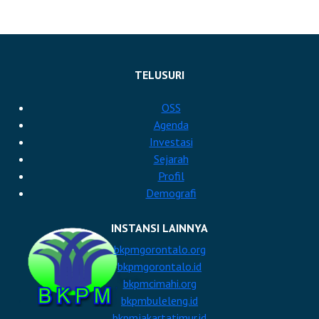
TELUSURI
OSS
Agenda
Investasi
Sejarah
Profil
Demografi
INSTANSI LAINNYA
bkpmgorontalo.org
bkpmgorontalo.id
bkpmcimahi.org
bkpmbuleleng.id
bkpmjakartatimur.id